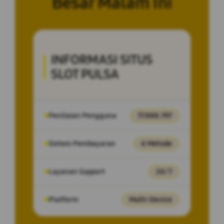
Besar Malam Ini
INFORMASI SITUS
SLOT PULSA
Penilaian Pengguna
77.888.797
Sistem Pembayaran
4 Metode
Layanan Support
24/7
Platform
Multi-Device